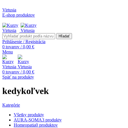
Kurzy bunkových solí teraz aj ONLINE
Virtusia
E-shop produktov
info@virtusia.sk
Hľadať
Prihlásenie / Registrácia
0
tovarov
/
0,00
€
Menu
0
tovarov
/
0,00
€
Späť na produkty
kedykoľvek
Kategórie
Všetky
produkty
AURA-SOMA
3
produkty
Homeopatia
0
produktov