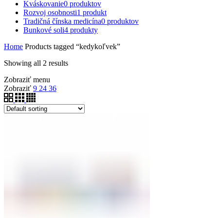
Kváskovanie
0
produktov
Rozvoj osobnosti
1
produkt
Tradičná čínska medicína
0
produktov
Bunkové soli
4
produkty
Home
Products tagged “kedykoľvek”
Showing all 2 results
Zobraziť menu
Zobraziť
9
24
36